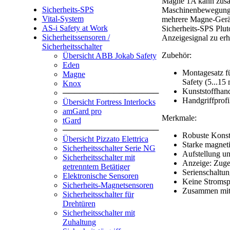
Magne 1A kann zusam
Sicherheits-SPS
Maschinenbewegungen 
Vital-System
mehrere Magne-Gerät
AS-i Safety at Work
Sicherheits-SPS Plut
Sicherheitssensoren /
Anzeigesignal zu erh
Sicherheitsschalter
Zubehör:
Übersicht ABB Jokab Safety
Eden
Montagesatz f
Magne
Safety (5...15
Knox
Kunststoffhand
─────────────────
Handgriffprofi
Übersicht Fortress Interlocks
amGard pro
Merkmale:
tGard
─────────────────
Robuste Konst
Übersicht Pizzato Elettrica
Starke magneti
Sicherheitsschalter Serie NG
Aufstellung u
Sicherheitsschalter mit
Anzeige: Zugeh
getrenntem Betätiger
Serienschaltu
Elektronische Sensoren
Keine Stromsp
Sicherheits-Magnetsensoren
Zusammen mit 
Sicherheitsschalter für
Drehtüren
Sicherheitsschalter mit
Zuhaltung