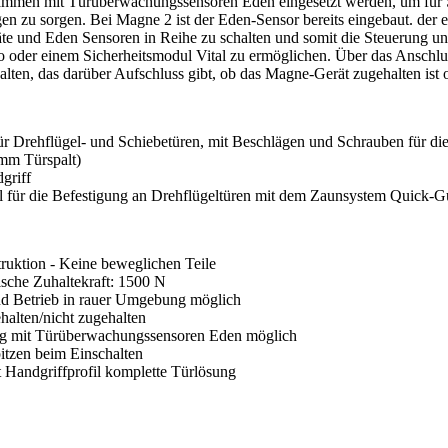
men mit Türüberwachungssensoren Eden eingesetzt werden, um für S
zu sorgen. Bei Magne 2 ist der Eden-Sensor bereits eingebaut. der ei
e und Eden Sensoren in Reihe zu schalten und somit die Steuerung u
o oder einem Sicherheitsmodul Vital zu ermöglichen. Über das Anschlus
alten, das darüber Aufschluss gibt, ob das Magne-Gerät zugehalten ist o
ür Drehflügel- und Schiebetüren, mit Beschlägen und Schrauben für d
 mm Türspalt)
griff
l für die Befestigung an Drehflügeltüren mit dem Zaunsystem Quick-G
ruktion - Keine beweglichen Teile
sche Zuhaltekraft: 1500 N
nd Betrieb in rauer Umgebung möglich
alten/nicht zugehalten
ng mit Türüberwachungssensoren Eden möglich
itzen beim Einschalten
Handgriffprofil komplette Türlösung