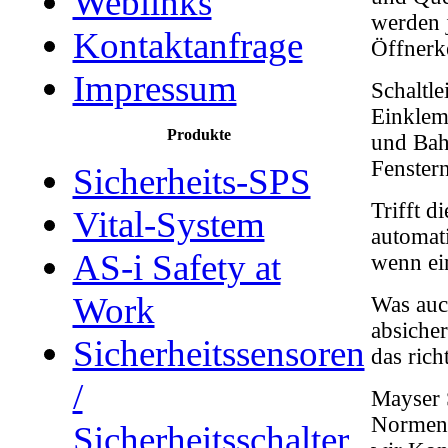
Weblinks
werden j
Kontaktanfrage
Öffnerk
Impressum
Schaltle
Einklem
Produkte
und Bah
Fenster
Sicherheits-SPS
Trifft d
Vital-System
automat
AS-i Safety at
wenn ein
Work
Was auc
absicher
Sicherheitssensoren
das richt
/
Mayser S
Normen 
Sicherheitsschalter