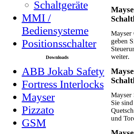
Schaltgeräte
Mayse
MMI /
Schalt
Bediensysteme
Mayser 
Positionsschalter
geben Si
Steueru
weiter.
Downloads
ABB Jokab Safety
Mayser
Schalt
Fortress Interlocks
Mayser
Mayser S
Sie sind
Pizzato
Quetsch
und Tore
GSM
Mayse