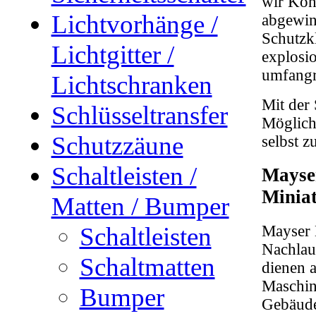
wir Kont
Lichtvorhänge /
abgewin
Schutzkl
Lichtgitter /
explosi
umfangr
Lichtschranken
Mit der 
Schlüsseltransfer
Möglichk
Schutzzäune
selbst z
Schaltleisten /
Mayse
Miniat
Matten / Bumper
Schaltleisten
Mayser M
Nachlau
Schaltmatten
dienen 
Maschin
Bumper
Gebäude