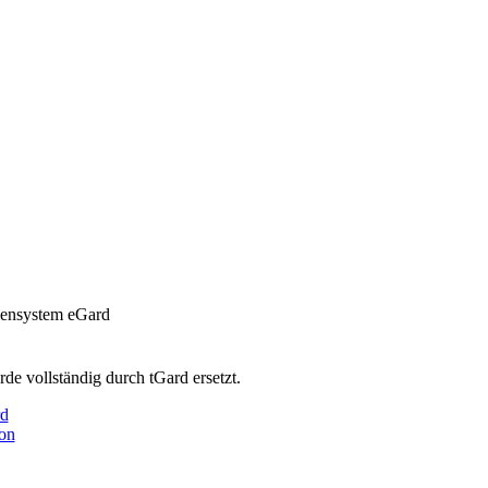
iensystem eGard
de vollständig durch tGard ersetzt.
rd
ion