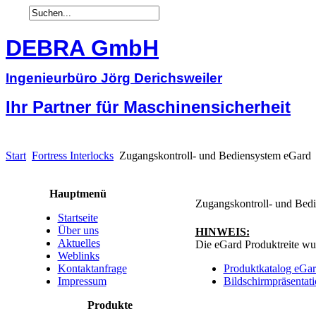
DEBRA GmbH
Ingenieurbüro Jörg Derichsweiler
Ihr Partner für Maschinensicherheit
Start
Fortress Interlocks
Zugangskontroll- und Bediensystem eGard
Hauptmenü
Zugangskontroll- und Bed
Startseite
Über uns
HINWEIS:
Aktuelles
Die eGard Produktreite wur
Weblinks
Kontaktanfrage
Produktkatalog eGa
Impressum
Bildschirmpräsentat
Produkte