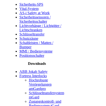
Sicherheits-SPS
Vital-System
AS-i Safety at Work
Sicherheitssensoren /
Sicherheitsschalter
Lichtvorhänge / Lichtgitter /
Lichtschranken
Schlüsseltransfer
Schutzzäune
Schaltleisten / Matten /
Bumper
MMI / Bediensysteme
Positionsschalter
Downloads
ABB Jokab Safety
Fortress Interlocks
Hochrobuste
Verriegelungen
amGardpro
Schlüsseltransfersystem
mGard
Zugangskontroll- und
Bediensystem tGard